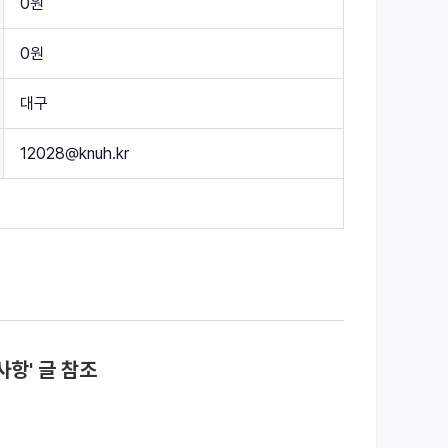
0원
0원
대구
12028@knuh.kr
사항' 글 참조