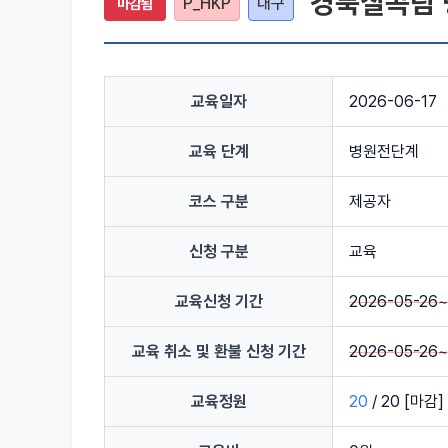
경북칠곡팀 
P_HKP
대구
마감됨
교육일자
2026-06-17
교육 단계
병원전단계
코스 구분
제공자
신청 구분
교육
교육신청 기간
2026-05-26
교육 취소 및 환불 신청 기간
2026-05-26
교육정원
20
/
20
[마감]