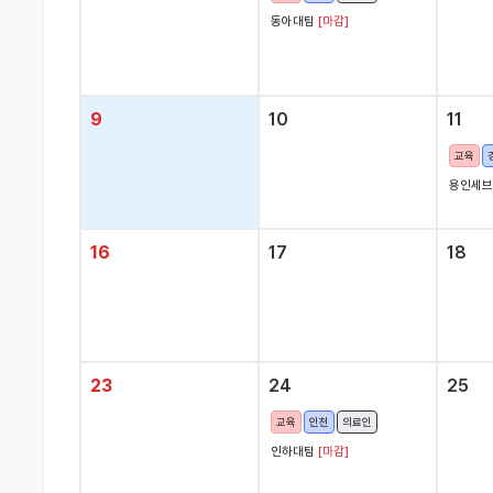
동아대팀
[마감]
9
10
11
교육
용인세
16
17
18
23
24
25
교육
인천
의료인
인하대팀
[마감]